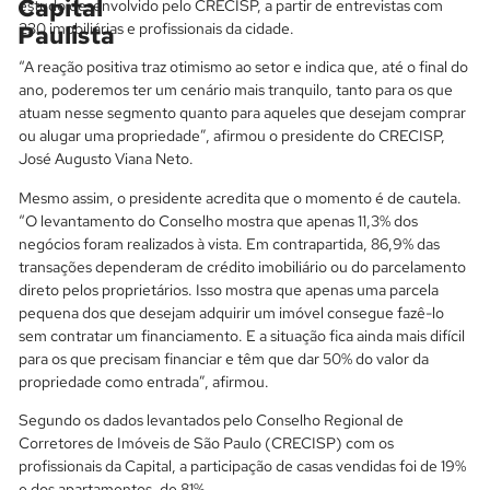
Capital
estudo desenvolvido pelo CRECISP, a partir de entrevistas com
230 imobiliárias e profissionais da cidade.
Paulista
“A reação positiva traz otimismo ao setor e indica que, até o final do
ano, poderemos ter um cenário mais tranquilo, tanto para os que
atuam nesse segmento quanto para aqueles que desejam comprar
ou alugar uma propriedade”, afirmou o presidente do CRECISP,
José Augusto Viana Neto.
Mesmo assim, o presidente acredita que o momento é de cautela.
“O levantamento do Conselho mostra que apenas 11,3% dos
negócios foram realizados à vista. Em contrapartida, 86,9% das
transações dependeram de crédito imobiliário ou do parcelamento
direto pelos proprietários. Isso mostra que apenas uma parcela
pequena dos que desejam adquirir um imóvel consegue fazê-lo
sem contratar um financiamento. E a situação fica ainda mais difícil
para os que precisam financiar e têm que dar 50% do valor da
propriedade como entrada”, afirmou.
Segundo os dados levantados pelo Conselho Regional de
Corretores de Imóveis de São Paulo (CRECISP) com os
profissionais da Capital, a participação de casas vendidas foi de 19%
e dos apartamentos, de 81%.