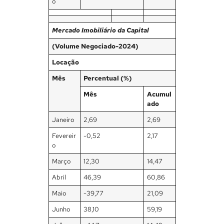
o
Mercado Imobiliário da Capital
(Volume Negociado-2024)
Locação
Mês
Percentual (%)
Mês
Acumul
ado
Janeiro
2,69
2,69
Fevereir
-0,52
2,17
o
Março
12,30
14,47
Abril
46,39
60,86
Maio
-39,77
21,09
Junho
38,10
59,19