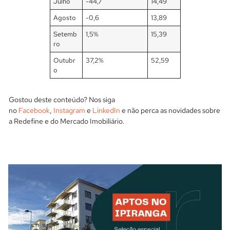
Julho
-44,7
14,49
Agosto
-0,6
13,89
Setemb
1,5%
15,39
ro
Outubr
37,2%
52,59
o
Gostou deste conteúdo? Nos siga
no
Facebook
,
Instagram
e
LinkedIn
e não perca as novidades sobre
a Redefine e do Mercado Imobiliário.