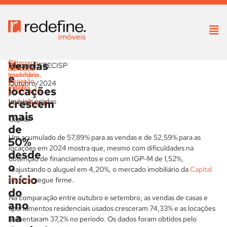
Vendas
29
Categoria:
Pesquisa CRECISP
Home
de
Mercado
novembro
Imobiliário
,
e
-
de
Locação
,
Outubro/2024
2024
Vendas
locações
Mercado
|
|
Imóveis usados
crescem
Imobiliário
mais
Capital
de
Um acumulado de 57,89% para as vendas e de 52,59% para as
50%
locações em 2024 mostra que, mesmo com dificuldades na
desde
obtenção de financiamentos e com um IGP-M de 1,52%,
o
reajustando o aluguel em 4,20%, o mercado imobiliário da
Capital
início
Paulista
segue firme.
do
Na comparação entre outubro e setembro, as vendas de casas e
ano
apartamentos residenciais usados cresceram 74,33% e as locações
na
aumentaram 37,2% no período. Os dados foram obtidos pelo