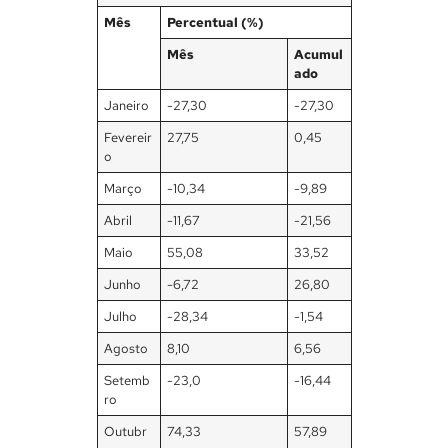
Mês
Percentual (%)
Mês
Acumul
ado
Janeiro
-27,30
-27,30
Fevereir
27,75
0,45
o
Março
-10,34
-9,89
Abril
-11,67
-21,56
Maio
55,08
33,52
Junho
-6,72
26,80
Julho
-28,34
-1,54
Agosto
8,10
6,56
Setemb
-23,0
-16,44
ro
Outubr
74,33
57,89