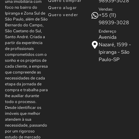
98939-3028
Quero comprar
uma imobiliária com
foco no bairro do
Quero alugar
Vendas:
Ipiranga e Zona Sul de
+55 (11)
Quero vender
São Paulo, além de São
98939-3028
Bernardo do Campo,
São Caetano do Sul,
Endereço
Avenida
Santo André. Criada a
partir da experiência
Nazaré, 1599 -
de profissionais
Ipiranga - São
comprometidos com o
Paulo-SP
sonho e os projetos de
cada cliente, a empresa
que compreende as
necessidades de cada
etapa da jornada de
compra e trabalha para
lhe auxiliar durante
todo o processo.
Desde identificar os
imóveis que melhor
atendem à sua
necessidade, passando
por um rigoroso
estudo de mercado