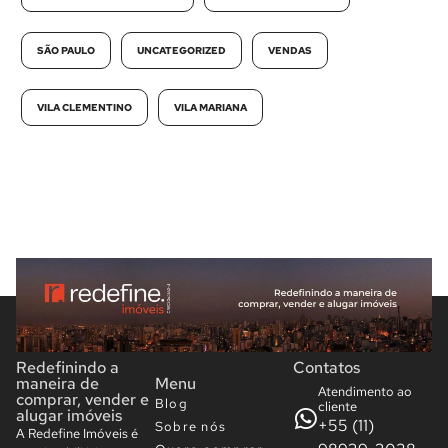
SÃO PAULO
UNCATEGORIZED
VENDAS
VILA CLEMENTINO
VILA MARIANA
Redefinindo a
Contatos
maneira de
Menu
Atendimento ao
comprar, vender e
Blog
cliente
alugar imóveis
+55 (11)
Sobre nós
A Redefine Imóveis é