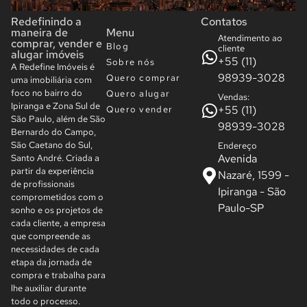
Redefinindo a
Contatos
maneira de
Menu
Atendimento ao
comprar, vender e
Blog
cliente
alugar imóveis
+55 (11)
Sobre nós
A Redefine Imóveis é
98939-3028
Quero comprar
uma imobiliária com
foco no bairro do
Quero alugar
Vendas:
Ipiranga e Zona Sul de
+55 (11)
Quero vender
São Paulo, além de São
98939-3028
Bernardo do Campo,
São Caetano do Sul,
Endereço
Avenida
Santo André. Criada a
partir da experiência
Nazaré, 1599 -
de profissionais
Ipiranga - São
comprometidos com o
Paulo-SP
sonho e os projetos de
cada cliente, a empresa
que compreende as
necessidades de cada
etapa da jornada de
compra e trabalha para
lhe auxiliar durante
todo o processo.