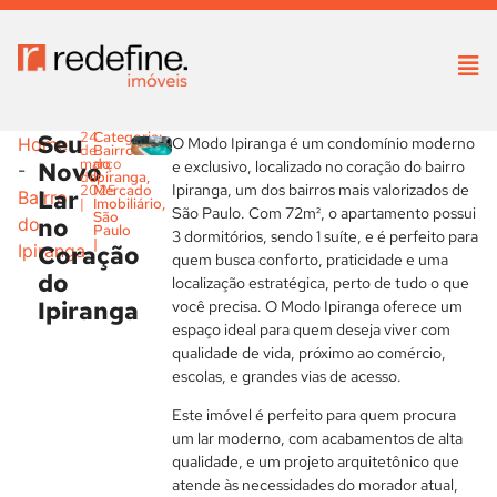
Seu
24
Categoria:
O Modo Ipiranga é um condomínio moderno
Home
de
Bairro
março
do
Novo
e exclusivo, localizado no coração do bairro
-
de
Ipiranga
,
Ipiranga, um dos bairros mais valorizados de
2025
Mercado
Lar
Bairro
|
Imobiliário
,
São Paulo. Com 72m², o apartamento possui
São
no
do
Paulo
3 dormitórios, sendo 1 suíte, e é perfeito para
|
Coração
Ipiranga
quem busca conforto, praticidade e uma
do
localização estratégica, perto de tudo o que
Ipiranga
você precisa. O Modo Ipiranga oferece um
espaço ideal para quem deseja viver com
qualidade de vida, próximo ao comércio,
escolas, e grandes vias de acesso.
Este imóvel é perfeito para quem procura
um lar moderno, com acabamentos de alta
qualidade, e um projeto arquitetônico que
atende às necessidades do morador atual,