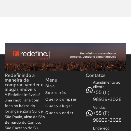
Redefinindo a
Contatos
maneira de
Menu
Atendimento ao
comprar, vender e
Blog
cliente
alugar imóveis
+55 (11)
Sobre nós
A Redefine Imóveis é
98939-3028
Quero comprar
uma imobiliária com
foco no bairro do
Quero alugar
Vendas:
Ipiranga e Zona Sul de
+55 (11)
Quero vender
São Paulo, além de São
98939-3028
Bernardo do Campo,
São Caetano do Sul,
Endereço