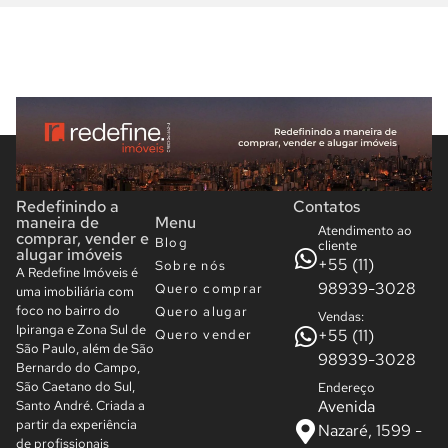
Redefinindo a
Contatos
maneira de
Menu
Atendimento ao
comprar, vender e
Blog
cliente
alugar imóveis
+55 (11)
Sobre nós
A Redefine Imóveis é
98939-3028
Quero comprar
uma imobiliária com
foco no bairro do
Quero alugar
Vendas:
Ipiranga e Zona Sul de
+55 (11)
Quero vender
São Paulo, além de São
98939-3028
Bernardo do Campo,
São Caetano do Sul,
Endereço
Avenida
Santo André. Criada a
partir da experiência
Nazaré, 1599 -
de profissionais