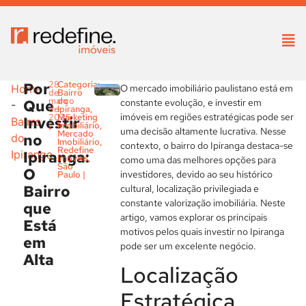
Por
28
Categoria:
O mercado imobiliário paulistano está em
Home
de
Bairro
março
do
Que
constante evolução, e investir em
-
de
Ipiranga
,
imóveis em regiões estratégicas pode ser
2025
Marketing
Investir
Bairro
|
Imobiliário
,
uma decisão altamente lucrativa. Nesse
Mercado
no
do
Imobiliário
,
contexto, o bairro do Ipiranga destaca-se
Redefine
Ipiranga:
Ipiranga
Imóveis
,
como uma das melhores opções para
São
O
investidores, devido ao seu histórico
Paulo
|
Bairro
cultural, localização privilegiada e
constante valorização imobiliária. Neste
que
artigo, vamos explorar os principais
Está
motivos pelos quais investir no Ipiranga
em
pode ser um excelente negócio.
Alta
Localização
Estratégica