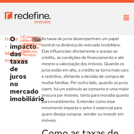
O
28
Categoria:
As taxas de juros desempenham um papel
Home
de
Mercado
outubro
Imobiliário
,
impacto
central na dinâmica do mercado imobiliário.
-
de
Redefine
Elas influenciam diretamente o acesso ao
2025
Imóveis
,
das
Mercado
|
Vendas
crédito, as condições de financiamento e até
|
taxas
Imobiliário
mesmo a valorização dos imóveis. Quando os
de
juros estão em alta, o crédito se torna mais caro
juros
e restritivo, afetando a decisão de compra de
no
muitas famílias. Por outro lado, quando os juros
caem, há um estímulo ao consumo e uma maior
mercado
procura por imóveis, tanto para moradia quanto
imobiliário
para investimento. Entender como esse
movimento impacta o setor é essencial para
quem deseja comprar, vender ou investir em
imóveis.
Como as taxas de