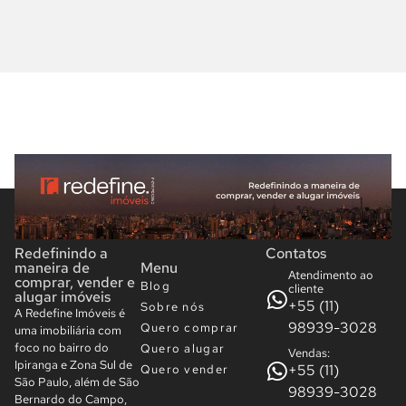
Redefinindo a
Contatos
maneira de
Menu
Atendimento ao
comprar, vender e
Blog
cliente
alugar imóveis
+55 (11)
Sobre nós
A Redefine Imóveis é
98939-3028
Quero comprar
uma imobiliária com
foco no bairro do
Quero alugar
Vendas:
Ipiranga e Zona Sul de
+55 (11)
Quero vender
São Paulo, além de São
98939-3028
Bernardo do Campo,