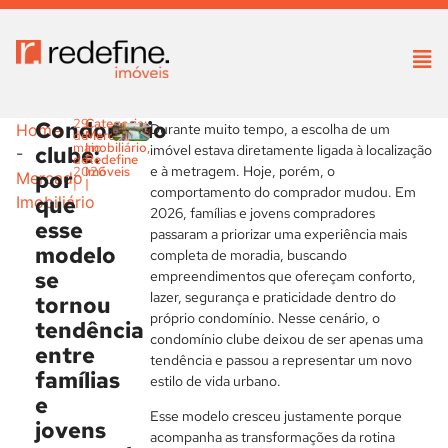
Condomínio
29
Categoria:
Durante muito tempo, a escolha de um
Home
de
Mercado
maio
Imobiliário
,
clube:
imóvel estava diretamente ligada à localização
-
de
Redefine
e à metragem. Hoje, porém, o
2026
Imóveis
por
Mercado
|
|
comportamento do comprador mudou. Em
que
Imobiliário
2026, famílias e jovens compradores
esse
passaram a priorizar uma experiência mais
modelo
completa de moradia, buscando
se
empreendimentos que ofereçam conforto,
lazer, segurança e praticidade dentro do
tornou
próprio condomínio. Nesse cenário, o
tendência
condomínio clube deixou de ser apenas uma
entre
tendência e passou a representar um novo
famílias
estilo de vida urbano.
e
Esse modelo cresceu justamente porque
jovens
acompanha as transformações da rotina