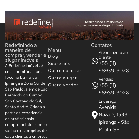
Redefinindo a
Contatos
maneira de
Menu
Atendimento ao
comprar, vender e
Blog
cliente
alugar imóveis
+55 (11)
Sobre nós
A Redefine Imóveis é
98939-3028
Quero comprar
uma imobiliária com
foco no bairro do
Quero alugar
Vendas:
Ipiranga e Zona Sul de
+55 (11)
Quero vender
São Paulo, além de São
98939-3028
Bernardo do Campo,
São Caetano do Sul,
Endereço
Avenida
Santo André. Criada a
partir da experiência
Nazaré, 1599 -
de profissionais
Ipiranga - São
comprometidos com o
Paulo-SP
sonho e os projetos de
cada cliente, a empresa