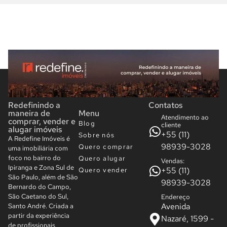
Redefinindo a
Contatos
maneira de
Menu
Atendimento ao
comprar, vender e
Blog
cliente
alugar imóveis
+55 (11)
Sobre nós
A Redefine Imóveis é
98939-3028
Quero comprar
uma imobiliária com
foco no bairro do
Quero alugar
Vendas:
Ipiranga e Zona Sul de
+55 (11)
Quero vender
São Paulo, além de São
98939-3028
Bernardo do Campo,
São Caetano do Sul,
Endereço
Avenida
Santo André. Criada a
partir da experiência
Nazaré, 1599 -
de profissionais