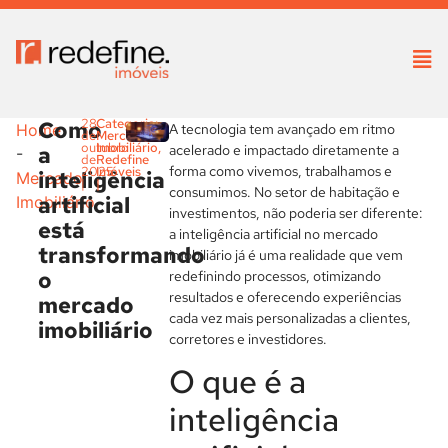
Como
28
Categoria:
A tecnologia tem avançado em ritmo
Home
de
Mercado
outubro
Imobiliário
,
a
acelerado e impactado diretamente a
-
de
Redefine
forma como vivemos, trabalhamos e
2025
Imóveis
inteligência
Mercado
|
|
consumimos. No setor de habitação e
artificial
Imobiliário
investimentos, não poderia ser diferente:
está
a inteligência artificial no mercado
transformando
imobiliário já é uma realidade que vem
o
redefinindo processos, otimizando
resultados e oferecendo experiências
mercado
cada vez mais personalizadas a clientes,
imobiliário
corretores e investidores.
O que é a
inteligência