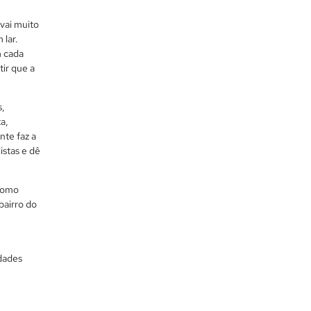
vai muito
 lar.
m cada
tir que a
s,
a,
te faz a
istas e dê
como
bairro do
dades