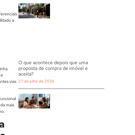
ferenciais
litado a
O que acontece depois que uma
proposta de compra de imóvel é
inha
aceita?
 e
ntes vias
27 de julho de 2026
funcional
nda mais
no.
ia