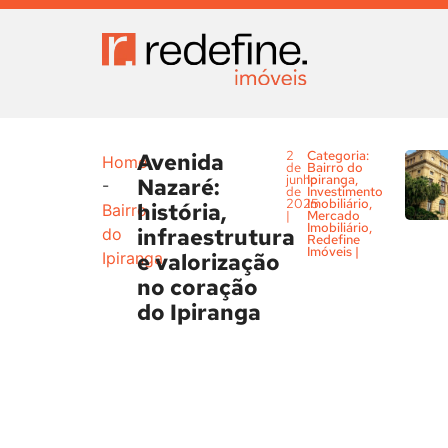
Avenida
2
Categoria:
Home
de
Bairro do
junho
Ipiranga
,
Nazaré:
-
de
Investimento
2025
Imobiliário
,
história,
Bairro
|
Mercado
Imobiliário
,
infraestrutura
do
Redefine
Imóveis
|
e valorização
Ipiranga
no coração
do Ipiranga