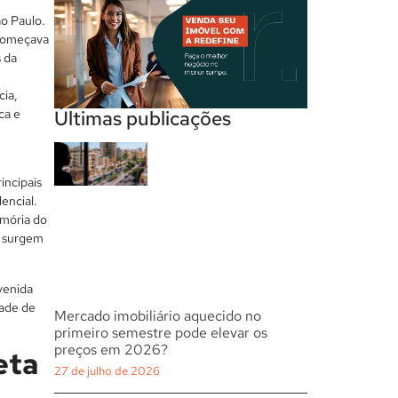
ão Paulo.
 começava
 da
cia,
ca e
Últimas publicações
incipais
encial.
emória do
 surgem
venida
dade de
Mercado imobiliário aquecido no
primeiro semestre pode elevar os
preços em 2026?
eta
27 de julho de 2026