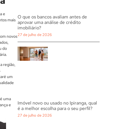
ga
a e
O que os bancos avaliam antes de
ntos mais
aprovar uma análise de crédito
imobiliário?
27 de julho de 2026
 com novos
ados,
u do
ária.
a região,
s
zaré um
ualidade
aré uma
Imóvel novo ou usado no Ipiranga, qual
ança e
é a melhor escolha para o seu perfil?
27 de julho de 2026