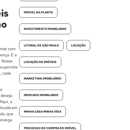
is
IMÓVEL NA PLANTA
no
INVESTIMENTO IMOBILIÁRIO
LITORAL DE SÃO PAULO
LOCAÇÃO
ontar com
rença. E a
. Nossa
LOCAÇÃO DE IMÓVEIS
os permite
, cada
MARKETING IMOBILIÁRIO
 a
 deseja
MERCADO IMOBILIÁRIO
Aqui, a
struída em
MINHA CASA MINHA VIDA
da, que
iranga.
PROCESSO DE COMPRA DE IMÓVEL