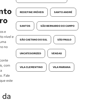
nto
REDEFINE IMÓVEIS
SANTO ANDRÉ
ro
SANTOS
SÃO BERNARDO DO CAMPO
os e
to nível e
SÃO CAETANO DO SUL
SÃO PAULO
 uma
no no
UNCATEGORIZED
VENDAS
 conte
is, com
VILA CLEMENTINO
VILA MARIANA
ia
o. Fale
 que este
 da