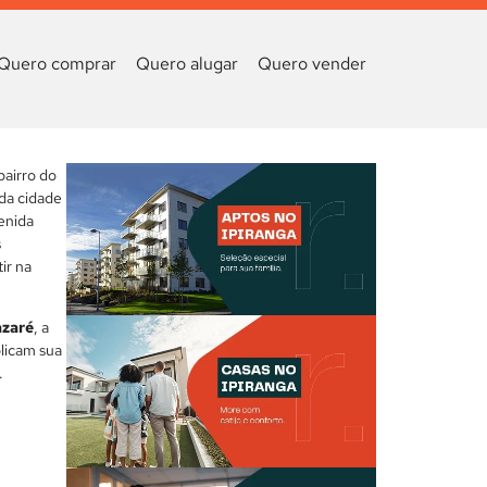
Quero comprar
Quero alugar
Quero vender
bairro do
 da cidade
enida
s
ir na
azaré
, a
plicam sua
.