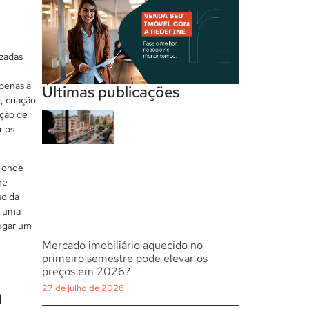
izadas
r
apenas à
Últimas publicações
, criação
ação de
r os
o onde
ne
so da
s uma
ugar um
Mercado imobiliário aquecido no
primeiro semestre pode elevar os
preços em 2026?
a
27 de julho de 2026