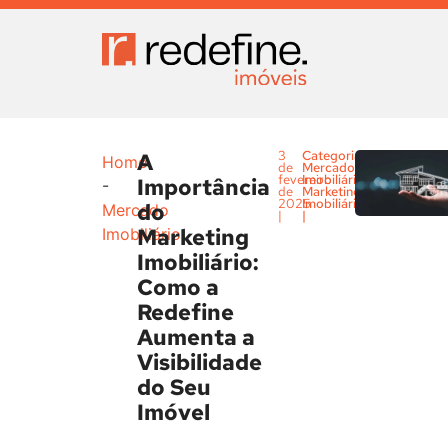
A
3
Categoria:
Home
de
Mercado
fevereiro
Imobiliário
,
Importância
-
de
Marketing
2025
Imobiliário
do
Mercado
|
|
Marketing
Imobiliário
Imobiliário:
Como a
Redefine
Aumenta a
Visibilidade
do Seu
Imóvel