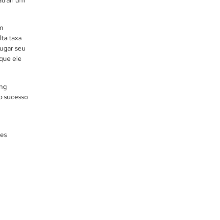
em
lta taxa
lugar seu
 que ele
ing
 o sucesso
des