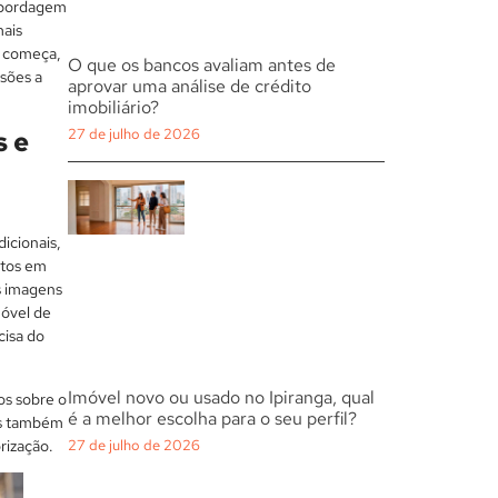
abordagem
mais
g começa,
O que os bancos avaliam antes de
sões a
aprovar uma análise de crédito
imobiliário?
27 de julho de 2026
s e
icionais,
otos em
s imagens
móvel de
cisa do
Imóvel novo ou usado no Ipiranga, qual
os sobre o
é a melhor escolha para o seu perfil?
mas também
orização.
27 de julho de 2026