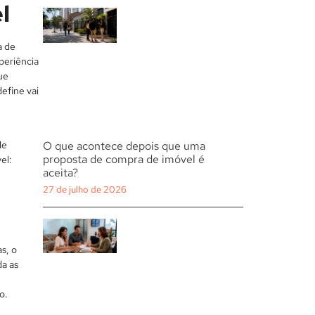
l
a de
periência
ue
efine vai
de
O que acontece depois que uma
proposta de compra de imóvel é
el:
aceita?
27 de julho de 2026
e
s, o
da as
o.