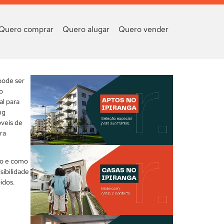
Quero comprar
Quero alugar
Quero vender
pode ser
o
al para
ng
óveis de
ra
io e como
sibilidade
idos.