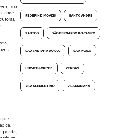
óveis, mas
bilidade
REDEFINE IMÓVEIS
SANTO ANDRÉ
trutoras,
a
SANTOS
SÃO BERNARDO DO CAMPO
cado,
óvel a
SÃO CAETANO DO SUL
SÃO PAULO
UNCATEGORIZED
VENDAS
VILA CLEMENTINO
VILA MARIANA
lquer
ápida.
g digital,
atrair um