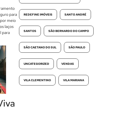
oramento
eguro para
REDEFINE IMÓVEIS
SANTO ANDRÉ
 por meio
os laços
SANTOS
SÃO BERNARDO DO CAMPO
l para
SÃO CAETANO DO SUL
SÃO PAULO
UNCATEGORIZED
VENDAS
VILA CLEMENTINO
VILA MARIANA
Viva