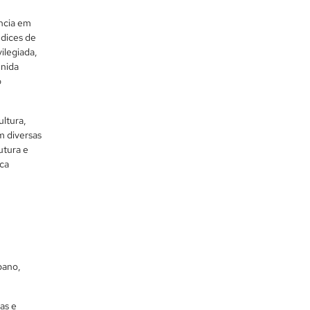
ncia em
ndices de
ilegiada,
enida
o
ultura,
m diversas
utura e
sca
e
bano,
as e