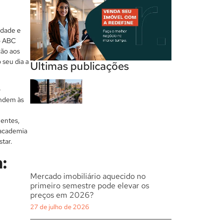
idade e
do ABC
ção aos
 seu dia a
Últimas publicações
o
endem às
uentes,
 academia
tar.
:
Mercado imobiliário aquecido no
primeiro semestre pode elevar os
preços em 2026?
27 de julho de 2026