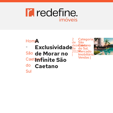
A
2
Categoria:
Home
de
São
dezembro
Caetano
Exclusividade
-
de
do Sul
,
2024
Mercado
de Morar no
São
|
Imobiliário
,
Vendas
|
Infinite São
Caetano
Caetano
do
Sul