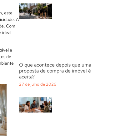
m, este
icidade. A
ade. Com
 ideal
tável e
tos de
mbiente
O que acontece depois que uma
proposta de compra de imóvel é
aceita?
27 de julho de 2026