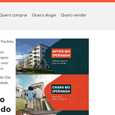
Quero comprar
Quero alugar
Quero vender
Paulista,
rio
rojeto
 viver
ca.
ite São
idade,
to
 do